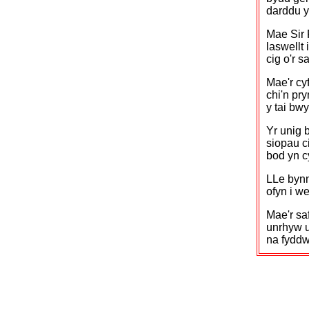
darddu yn
Mae Sir 
laswellt 
cig o'r s
Mae'r cyf
chi'n pr
y tai bwy
Yr unig 
siopau ci
bod yn 
LLe byn
ofyn i we
Mae'r s
unrhyw u
na fyddw