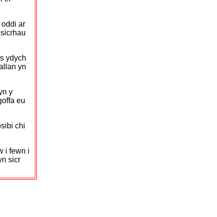
 oddi ar
 sicrhau
os ydych
 allan yn
yn y
goffa eu
sibi chi
 i fewn i
yn sicr
.