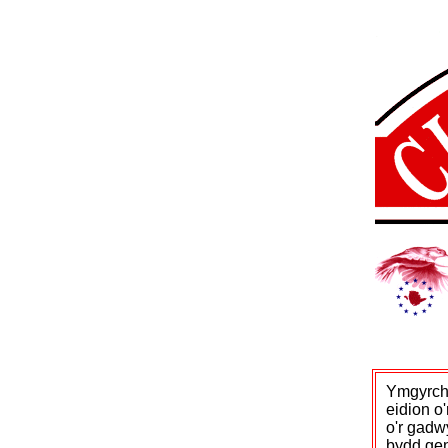
Ymgyrch 
eidion o
o'r gadw
bydd gen