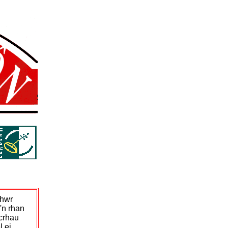
chwr
'n rhan
icrhau
l ei