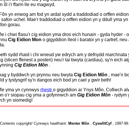
 ôl i'r ffarm lle eu magwyd.
Fôn yn enwog am fod yn ardal sydd a traddodiad o orffen eidion
i safon uchel. Mae'r traddodiad o orffen eidion yn y ddull yma yn
afon gorau.
le i chwi flasu'r cig eidion yma dros eich hunain - gyda hyder - 
ynnu
Cig Eidion Mon
o gigyddion lleol i baratoi yn y cartref, neu
ta.
beth sydd rhaid i chi wneud yw edrych am y defnydd marchnata 
g (sticeri ffenest a posteri) neu'r tai bwyta (cardiau), sy'n eich at
cynning
Cig Eidion Môn
.
nag y byddwch yn prynnu neu bwyta
Cig Eidion Môn
, mae'n bo
ld y tystysgrif sy'n dangos eich bod yn cael y gwir beth!
afle yma yn cynnwys
rhestr
o gigyddion ar Ynys Môn. Cofiwch alw
n o'r siopau cig yma a gofynnwch am
Gig Eidion Môn
- rydym 
ch yn siomedig!
Contents copyright/ Cynnwys hawlfraint:
Menter Môn
,
CyswlltCyf
, 1997-99