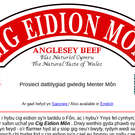
Prosiect datblygiad gwledig Menter Môn
Ar gael hefyd yn
Saesneg
/ Also available in
English
i hybu cig eidion sy'n tarddu o Fôn, ac i hybu'r Ynys fel cynhyr
'r safon uchaf yw
Cig Eidion Môn
. Drwy weithio gyda phawb sy
yn fwyd - o'r ffarmwr hyd at y siop gig neu'r bwyty, rydym wedi s
nych chi hyder fod y cig eidion sy'n cael eu brynnu yn gallu cae