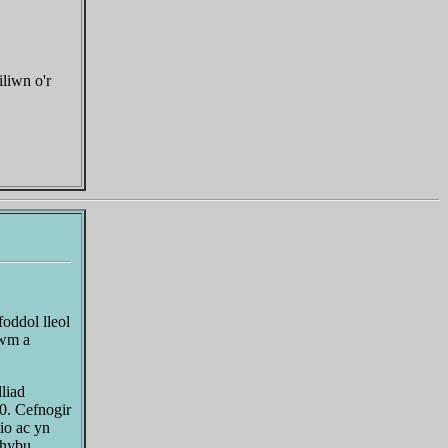
liwn o'r
oddol lleol
iwm a
liad
0. Cefnogir
io ac yn
 hybu