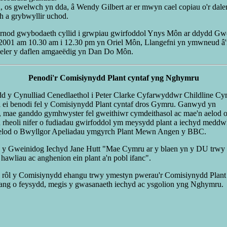
, os gwelwch yn dda, â Wendy Gilbert ar er mwyn cael copiau o'r dal
 a grybwyllir uchod.
wrnod gwybodaeth cyllid i grwpiau gwirfoddol Ynys Môn ar ddydd Gw
2001 am 10.30 am i 12.30 pm yn Oriel Môn, Llangefni yn ymwneud â'r
eler y daflen amgaeëdig yn Dan Do Môn.
Penodi'r Comisiynydd Plant cyntaf yng Nghymru
 y Cynulliad Cenedlaethol i Peter Clarke Cyfarwyddwr Childline Cy
l ei benodi fel y Comisiynydd Plant cyntaf dros Gymru. Ganwyd yn
 mae ganddo gymhwyster fel gweithiwr cymdeithasol ac mae'n aelod 
 rheoli nifer o fudiadau gwirfoddol ym meysydd plant a iechyd meddw
aelod o Bwyllgor Apeliadau ymgyrch Plant Mewn Angen y BBC.
 Gweinidog Iechyd Jane Hutt "Mae Cymru ar y blaen yn y DU trwy r
 hawliau ac anghenion ein plant a'n pobl ifanc".
i rôl y Comisiynydd ehangu trwy ymestyn pwerau'r Comisiynydd Plan
ang o feysydd, megis y gwasanaeth iechyd ac ysgolion yng Nghymru.