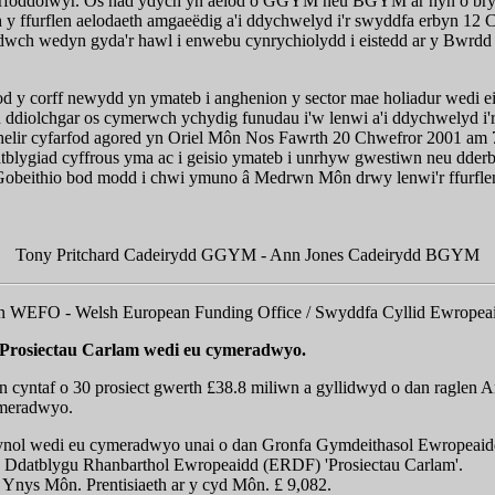
irfoddolwyr. Os nad ydych yn aelod o GGYM neu BGYM ar hyn o bry
y ffurflen aelodaeth amgaeëdig a'i ddychwelyd i'r swyddfa erbyn 12 
wch wedyn gyda'r hawl i enwebu cynrychiolydd i eistedd ar y Bwrdd
bod y corff newydd yn ymateb i anghenion y sector mae holiadur wedi e
ddiolchgar os cymerwch ychydig funudau i'w lenwi a'i ddychwelyd i'
elir cyfarfod agored yn Oriel Môn Nos Fawrth 20 Chwefror 2001 am 7
atblygiad cyffrous yma ac i geisio ymateb i unrhyw gwestiwn neu dde
obeithio bod modd i chwi ymuno â Medrwn Môn drwy lenwi'r ffurflen
.
Tony Pritchard Cadeirydd GGYM - Ann Jones Cadeirydd BGYM
 WEFO - Welsh European Funding Office / Swyddfa Cyllid Ewropea
Prosiectau Carlam wedi eu cymeradwyo.
n cyntaf o 30 prosiect gwerth £38.8 miliwn a gyllidwyd o dan raglen 
ymeradwyo.
ynol wedi eu cymeradwyo unai o dan Gronfa Gymdeithasol Ewropeaid
 Ddatblygu Rhanbarthol Ewropeaidd (ERDF) 'Prosiectau Carlam'.
 Ynys Môn. Prentisiaeth ar y cyd Môn. £ 9,082.