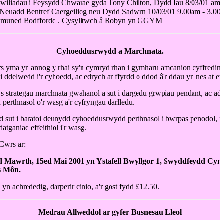
chwiliadau i Feysydd Chwarae gyda Tony Chilton, Dydd Iau 8/03/01 am
Neuadd Bentref Caergeiliog neu Dydd Sadwrn 10/03/01 9.00am - 3.0
muned Bodffordd . Cysylltwch â Robyn yn GGYM
Cyhoeddusrwydd a Marchnata.
s yma yn annog y rhai sy'n cymryd rhan i gymharu amcanion cyffredin
i ddelwedd i'r cyhoedd, ac edrych ar ffyrdd o ddod â'r ddau yn nes at e
 strategau marchnata gwahanol a sut i dargedu grwpiau pendant, ac 
u perthnasol o'r wasg a'r cyfryngau darlledu.
 sut i baratoi deunydd cyhoeddusrwydd perthnasol i bwrpas penodol, 
atganiad effeithiol i'r wasg.
Cwrs ar:
 Mawrth, 15ed Mai 2001 yn Ystafell Bwyllgor 1, Swyddfeydd Cyn
s Môn.
yn achrededig, darperir cinio, a'r gost fydd £12.50.
Medrau Allweddol ar gyfer Busnesau Lleol