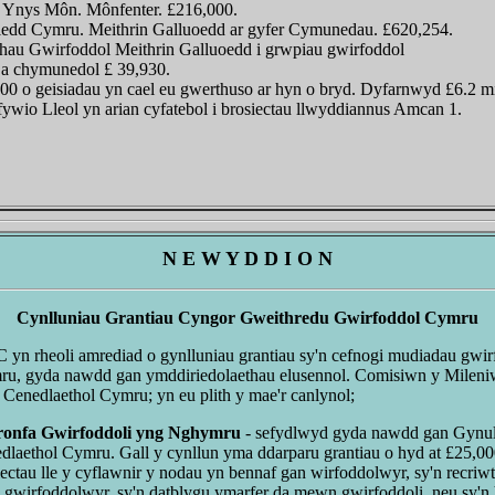
 Ynys Môn. Mônfenter. £216,000.
dd Cymru. Meithrin Galluoedd ar gyfer Cymunedau. £620,254.
au Gwirfoddol Meithrin Galluoedd i grwpiau gwirfoddol
a chymunedol £ 39,930.
00 o geisiadau yn cael eu gwerthuso ar hyn o bryd. Dyfarnwyd £6.2 mi
ywio Lleol yn arian cyfatebol i brosiectau llwyddiannus Amcan 1.
N E W Y D D I O N
Cynlluniau Grantiau Cyngor Gweithredu Gwirfoddol Cymru
n rheoli amrediad o gynlluniau grantiau sy'n cefnogi mudiadau gwirf
ru, gyda nawdd gan ymddiriedolaethau elusennol. Comisiwn y Milen
 Cenedlaethol Cymru; yn eu plith y mae'r canlynol;
ronfa Gwirfoddoli yng Nghymru
- sefydlwyd gyda nawdd gan Gynul
dlaethol Cymru. Gall y cynllun yma ddarparu grantiau o hyd at £25,00
iectau lle y cyflawnir y nodau yn bennaf gan wirfoddolwyr, sy'n recriwt
li gwirfoddolwyr, sy'n datblygu ymarfer da mewn gwirfoddoli, neu sy'n