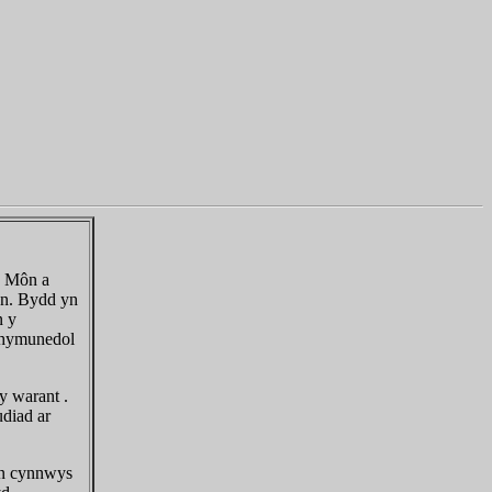
s Môn a
n. Bydd yn
n y
 chymunedol
y warant .
diad ar
'n cynnwys