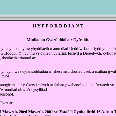
H Y F F O R D D I A N T
Mudiadau Gwirfoddol a'r Gyfraith.
 yma yn codi ymwybyddiaeth o amrediad Deddfwriaeth, fydd yn berthn
wirfoddol. Yn cynnwys cyfleon cyfartal, Iechyd a Diogelwch, cyflogae
 rheolaeth ariannol ac
d.
 yn cynnwys cyfansoddiadau a'r rhesymau dros eu cael, a mathau gwa
ithiol.
anogir rhai ar y Cwrs i edrych ar fathau gwahanol o ddeddfwriaeth yn
i'w mudiad nhw a'r cysylltiad
personol.
Cwrs ar:
 Mawrth, 20ed Mawrth, 2001 yn Ystafell Gynhadledd 16 Adran T