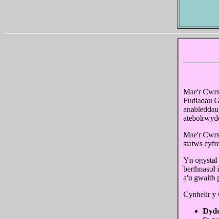
Mae'r Cwrs
Fudiadau G
anableddau,
atebolrwyd
Mae'r Cwrs
statws cyfre
Yn ogystal 
berthnasol 
a'u gwaith 
Cynhelir y 
Dydd