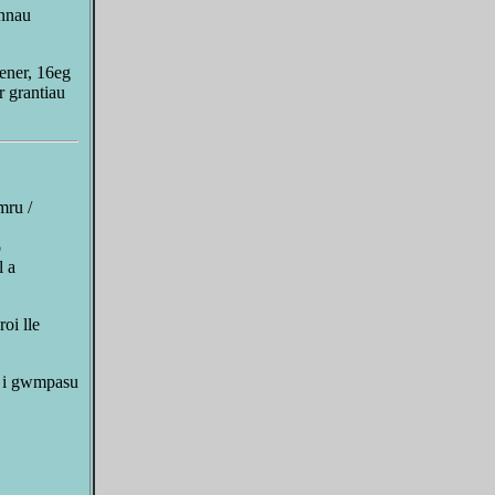
ennau
ener, 16eg
 grantiau
mru /
o
l a
oi lle
t i gwmpasu