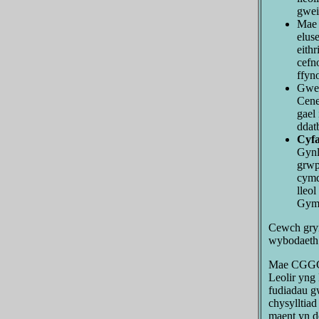
gwei
Ma
elus
eith
cefn
ffyno
Gwe
Cene
gael
ddat
Cyfa
Gynl
grwp
cymd
lleo
Gymd
Cewch gryn
wybodaeth
Mae CGGC h
Leolir yng
fudiadau gw
chysylltia
maent yn d