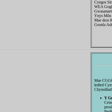
Cyngor Sir
WEA Gogle
Gwasanaeth
Ynys Môn 
Mae dros 8
Gronfa Adf
Mae CGGC y
ledled Cym
Chynulliad
Y G
Cene
pros
lleo