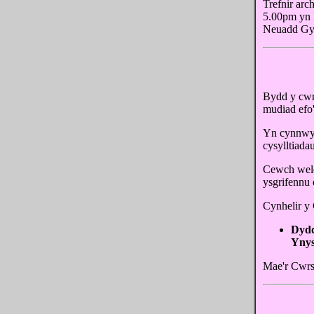
Trefnir ar
5.00pm yn 
Neuadd Gy
Bydd y cwr
mudiad efo'
Yn cynnwys
cysylltiada
Cewch weld
ysgrifennu d
Cynhelir y 
Dydd
Yny
Mae'r Cwrs 