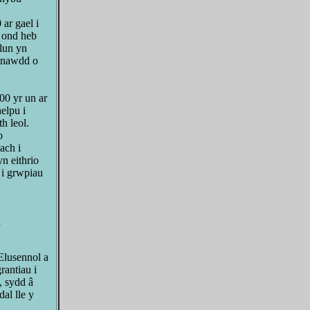
 ar gael i
 ond heb
lun yn
u nawdd o
0 yr un ar
elpu i
h leol.
o
ach i
n eithrio
 i grwpiau
n
lusennol a
antiau i
, sydd â
al lle y