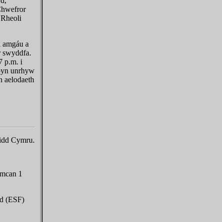
d,
Chwefror
 Rheoli
i amgáu a
r swyddfa.
 p.m. i
rbyn unrhyw
 aelodaeth
idd Cymru.
Amcan 1
d (ESF)