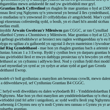
thgareddau mewn ardaloedd lle nad yw gwirfoddoli mor gryf.
e
Grantiau Bach Cyffredinol
yn rhaglen lle mae grantiau o hyd at £500
ennau lleol yng Nghymru sy'n ymwneud yn bennaf â lles cymdeithasol,
rio mudiadau sy'n ymwneud â'r celfyddydau a'r amgylchedd. Mae'r cynl
ogi elusennau cofrestredig sydd, o bosib, yn ei chael hi'n anodd sicrha
nellau eraill.
inyddir
Arwain Gwobrau'r Mileniwm
gan CGGC, ar ran Cynulliad
dlaethol Cymru a Chomisiwn y Mileniwm. Mae grantiau o hyd at £2,50
 i gefnogi gwirfoddolwyr ar brosiect neu raglen weithgareddau sy'n eu h
blygu eu sgiliau a'u galluoedd yn ogystal â dwyn manteision i lywodraet
laf Risg Gymdeithasol
- mae hon yn rhaglen grantiau bach a ariennir 
luniau Amcan 1 a 3 Ewrop. Bydd y cynllun hwn yn darparu grantiau b
iau gwirfoddol lleol er mwyn datblygu prosiectau sy'n brwydro yn erby
eithasol ac yn cyfrannu i adfywio lleol. Nod y cynllun fydd rhoi modd
l cael mynediad yn syml ac yn sydyn ar arian sydd at gael gan Gronfa
eithasol Ewrop.
odeb o'r holl gynlluniau a manylion am bersonau cyswllt, mewn dale
 a ddiweddarwyd, sef Cynlluniau Grantiau B4 CGGC.
efyd wedi diweddaru eu dalen wybodaeth B1 - Ymddiriedolaethau E
 Nghymru. Mae hon yn rhoi manylion am ymddiriedolaethau sy'n rhoi gr
irfoddol (nid fel arfer i unigolion), ac sydd wedi'u lleoli yng Nghymru
d arbennig â Chymru neu sy'n nodi Cymru neu rannau o Gymru yn yr ard
osbarthu grantiau.