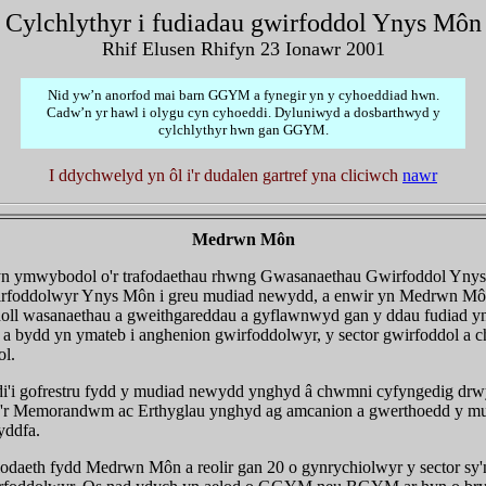
Cylchlythyr i fudiadau gwirfoddol Ynys Môn
Rhif Elusen Rhifyn 23 Ionawr 2001
Nid yw’n anorfod mai barn GGYM a fynegir yn y cyhoeddiad hwn.
Cadw’n yr hawl i olygu cyn cyhoeddi.
Dyluniwyd a dosbarthwyd y
cylchlythyr hwn gan GGYM.
I ddychwelyd yn ôl i'r dudalen gartref yna cliciwch
nawr
Medrwn Môn
yn ymwybodol o'r trafodaethau rhwng Gwasanaethau Gwirfoddol Yny
rfoddolwyr Ynys Môn i greu mudiad newydd, a enwir yn Medrwn Mô
ll wasanaethau a gweithgareddau a gyflawnwyd gan y ddau fudiad y
, a bydd yn ymateb i anghenion gwirfoddolwyr, y sector gwirfoddol a
ol.
i'i gofrestru fydd y mudiad newydd ynghyd â chwmni cyfyngedig drw
'r Memorandwm ac Erthyglau ynghyd ag amcanion a gwerthoedd y mu
yddfa.
odaeth fydd Medrwn Môn a reolir gan 20 o gynrychiolwyr y sector sy