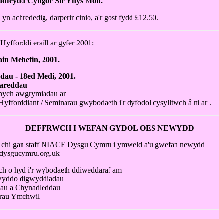
dfeydd Cyngor Sir Ynys Môn.
yn achrededig, darperir cinio, a'r gost fydd £12.50.
yfforddi eraill ar gyfer 2001:
6ain Mehefin, 2001.
dau - 18ed Medi, 2001.
areddau
nych awgrymiadau ar
yfforddiant / Seminarau gwybodaeth i'r dyfodol cysylltwch â ni ar .
DEFFRWCH I WEFAN GYDOL OES NEWYDD
chi gan staff NIACE Dysgu Cymru i ymweld a'u gwefan newydd
dysgucymru.org.uk
h o hyd i'r wybodaeth ddiweddaraf am
yddo digwyddiadau
iau a Chynadleddau
rau Ymchwil