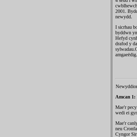
4 sedd i w
cwblhewch 
2001. Bydd
newydd.
I sicrhau 
byddwn yn 
Hefyd cynh
drafod y d
sylwadau.G
amgaeëdig
Newyddion
Amcan 1: 
Mae'r pecy
wedi ei g
Mae'r canl
neu Cronfa
Cyngor Sir