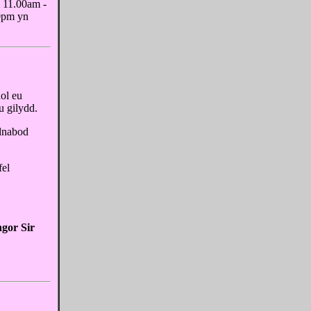
 11.00am -
0pm yn
ol eu
u gilydd.
adnabod
fel
gor Sir