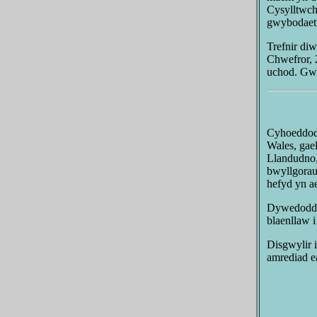
Cysylltwch
gwybodaeth
Trefnir di
Chwefror, 
uchod. Gw
Cyhoeddodd
Wales, gae
Llandudno,
bwyllgorau
hefyd yn 
Dywedodd y
blaenllaw i
Disgwylir 
amrediad e