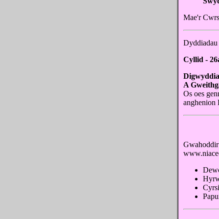
Swyd
Mae'r Cwrs 
Dyddiadau H
Cyllid - 2
Digwyddia
A Gweithg
Os oes gen
anghenion H
Gwahoddir 
www.niace
Dewc
Hyrw
Cyrs
Papu