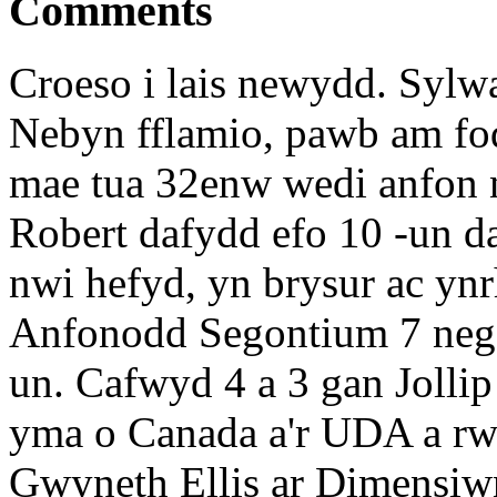
Comments
Croeso i lais newydd. Sylw
Nebyn fflamio, pawb am fo
mae tua 32enw wedi anfon n
Robert dafydd efo 10 -un d
nwi hefyd, yn brysur ac ynr
Anfonodd Segontium 7 neg
un. Cafwyd 4 a 3 gan Jolli
yma o Canada a'r UDA a rw
Gwyneth Ellis ar Dimensiwn