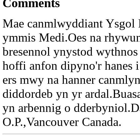
Comments
Mae canmlwyddiant Ysgol Dy
ymmis Medi.Oes na rhywun 
bresennol ynystod wythnos 
hoffi anfon dipyno'r hanes 
ers mwy na hanner canmlyn
diddordeb yn yr ardal.Buas
yn arbennig o dderbyniol.D
O.P.,Vancouver Canada.