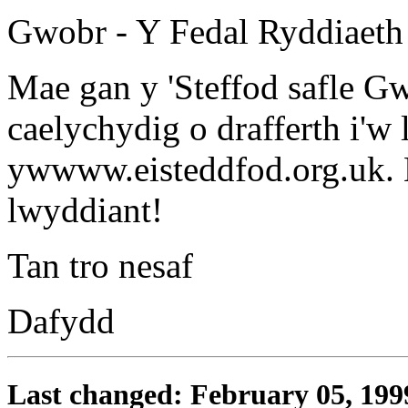
Gwobr - Y Fedal Ryddiaeth
Mae gan y 'Steffod safle G
caelychydig o drafferth i'w 
ywwww.eisteddfod.org.uk. E
lwyddiant!
Tan tro nesaf
Dafydd
Last changed: February 05, 199