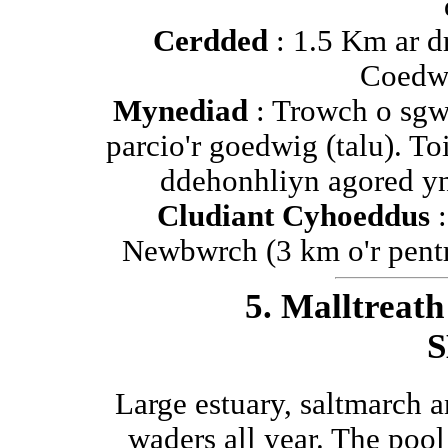
Cerdded
: 1.5 Km ar dr
Coedw
Mynediad
: Trowch o sgw
parcio'r goedwig (talu). T
ddehonhliyn agored yn
Cludiant Cyhoeddus
:
Newbwrch (3 km o'r pentref
5. Malltreat
S
Large estuary, saltmarch 
waders all year. The poo