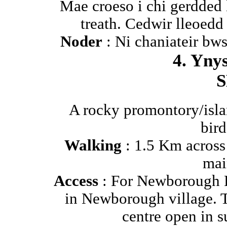
Mae croeso i chi gerdded 
treath. Cedwir lleoedd 
Noder
: Ni chaniateir b
4. Yny
S
A rocky promontory/isla
bird
Walking
: 1.5 Km acros
mai
Access
: For Newborough Fo
in Newborough village. To
centre open in s