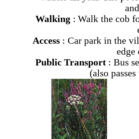
and
Walking
: Walk the cob fo
Access
: Car park in the vi
edge o
Public Transport
: Bus s
(also passes 