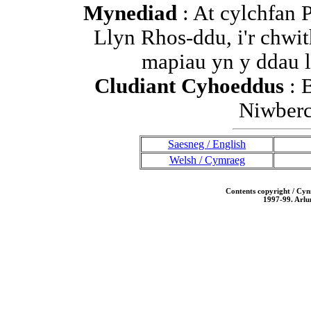
Mynediad
: At cylchfan 
Llyn Rhos-ddu, i'r chwi
mapiau yn y ddau 
Cludiant Cyhoeddus
: 
Niwberc
Saesneg / English
Welsh / Cymraeg
Contents copyright / Cy
1997-99. Arlu