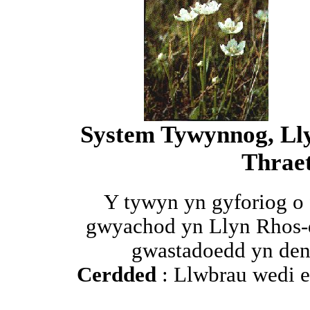
System Tywynnog, Ll
Thrae
Y tywyn yn gyforiog o 
gwyachod yn Llyn Rhos-d
gwastadoedd yn denu
Cerdded
: Llwbrau wedi e