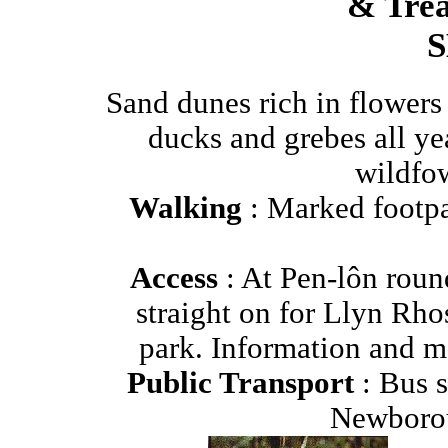
& Trea
S
Sand dunes rich in flowers
ducks and grebes all yea
wildfo
Walking
: Marked footpa
Access
: At Pen-lôn rou
straight on for Llyn Rhos
park. Information and m
Public Transport
: Bus 
Newborou