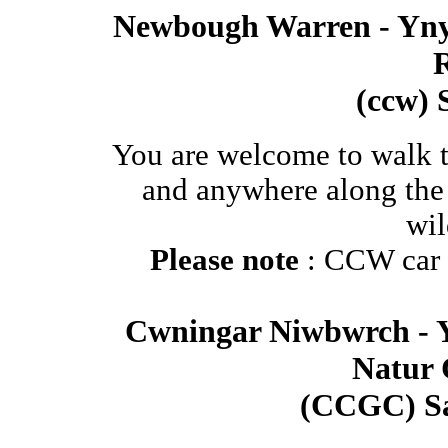
Newbough Warren - Yny
R
(ccw) S
You are welcome to walk t
and anywhere along the 
wil
Please note
: CCW car p
Cwningar Niwbwrch - 
Natur 
(CCGC) Saf