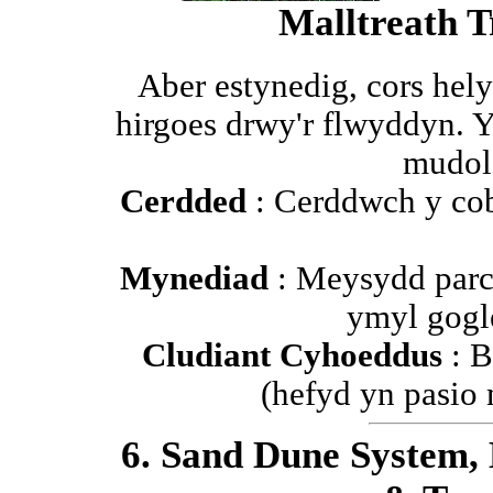
Malltreath T
Aber estynedig, cors hely
hirgoes drwy'r flwyddyn. 
mudol 
Cerdded
: Cerddwch y cob
Mynediad
: Meysydd parci
ymyl gogl
Cludiant Cyhoeddus
: 
(hefyd yn pasio 
6. Sand Dune System,