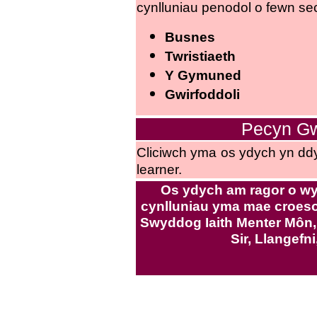
cynlluniau penodol o fewn sec
Busnes
Twristiaeth
Y Gymuned
Gwirfoddoli
Pecyn Gw
Cliciwch
yma
os ydych yn dd
learner.
Os ydych am ragor o wy
cynlluniau yma mae croeso 
Swyddog Iaith Menter Môn, 
Sir, Llangefn