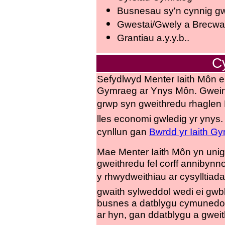
Busnesau sy'n cynnig 
Gwestai/Gwely a Brecw
Grantiau a.y.y.b..
C
Sefydlwyd Menter Iaith Môn e
Gymraeg ar Ynys Môn. Gweiny
grwp syn gweithredu rhagle
lles economi gwledig yr ynys.
cynllun gan
Bwrdd yr Iaith G
Mae Menter Iaith Môn yn unig
gweithredu fel corff annibynn
y rhwydweithiau ar cysyllti
gwaith sylweddol wedi ei gwb
busnes a datblygu cymunedol
ar hyn, gan ddatblygu a gweit