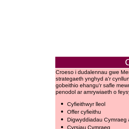
Croeso i dudalennau gwe Ment
strategaeth ynghyd a'r cynll
gobeithio ehangu'r safle me
penodol ar amrywiaeth o feysy
Cyfieithwyr lleol
Offer cyfieithu
Digwyddiadau Cymraeg 
Cyrsiau Cymraeg