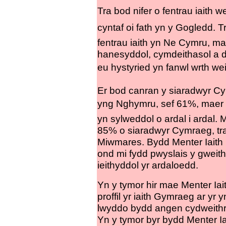
Tra bod nifer o fentrau iaith 
cyntaf oi fath yn y Gogledd. 
fentrau iaith yn Ne Cymru, 
hanesyddol, cymdeithasol a di
eu hystyried yn fanwl wrth wei
Er bod canran y siaradwyr C
yng Nghymru, sef 61%, maer 
yn sylweddol o ardal i ardal.
85% o siaradwyr Cymraeg, tra
Miwmares. Bydd Menter Iaith 
ond mi fydd pwyslais y gweit
ieithyddol yr ardaloedd.
Yn y tymor hir mae Menter Ia
proffil yr iaith Gymraeg ar yr
lwyddo bydd angen cydweithr
Yn y tymor byr bydd Menter I